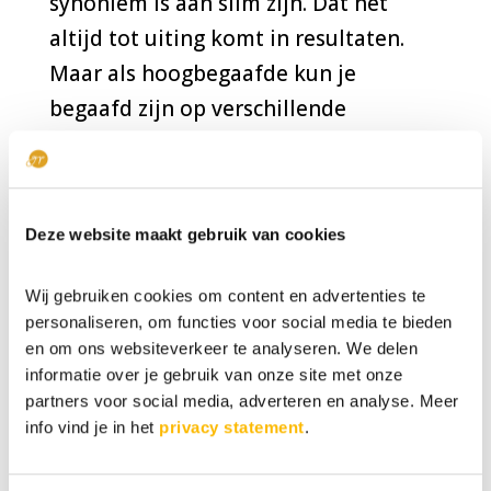
synoniem is aan slim zijn. Dat het
altijd tot uiting komt in resultaten.
Maar als hoogbegaafde kun je
begaafd zijn op verschillende
gebieden en dat komt niet altijd
positief tot uiting in de school- en...
Deze website maakt gebruik van cookies
Blijf jij te lang of heb je een CV van tien
kantjes?
Wij gebruiken cookies om content en advertenties te
Als je herkenning vindt in
personaliseren, om functies voor social media te bieden
hoogbegaafdheid, is de kans groot dat
en om ons websiteverkeer te analyseren. We delen
informatie over je gebruik van onze site met onze
je ook herkenning vindt in het snel
partners voor social media, adverteren en analyse. Meer
ergens op uitgekeken te zijn. Dan
info vind je in het
privacy statement
.
begin je vol goede moed en
enthousiasme aan een nieuwe baan.