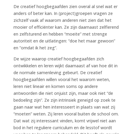
De creatief hoogbegaafden zien overal al snel wat er
anders of beter kan. In (project)groepen vragen ze
zichzelf vaak af waarom anderen niet zien dat het
mooier of efficiënter kan. Ze zijn daarnaast zelflerend
en zelfsturend en hebben “moeite” met strenge
autoriteit en de uitlatingen: “doe het maar gewoon”
en “omdat ik het zeg”.
De wijze waarop creatief hoogbegaafden zich
ontwikkelen en leren wijkt daarnaast af van hoe dit in
de normale samenleving gebeurt. De creatief
hoogbegaafden willen vooral het waarom weten,
leren niet lineair en komen soms op andere
antwoorden die niet onjuist zijn, maar ook niet “de
bedoeling zijn”. Ze zijn intrinsiek geneigd op zoek te
gaan naar wat hen interesseert in plaats van wat zij
“moeten” weten. Zij leren vooral buiten de school om.
Dat wat zij interessant vinden, komt vrijwel niet aan
bod in het reguliere curriculum en de lesstof wordt