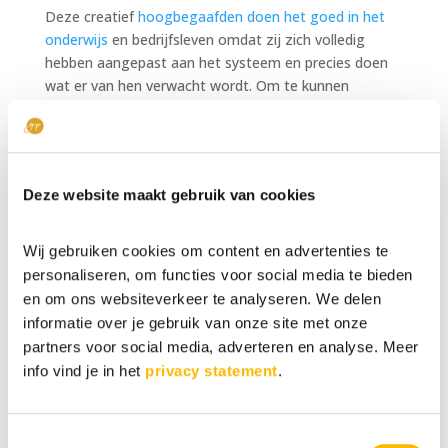
Deze creatief
hoogbegaafden doen het goed in het
onderwijs
en bedrijfsleven omdat zij zich volledig
hebben aangepast aan het systeem en precies doen
wat er van hen verwacht wordt. Om te kunnen
functioneren in de gewone samenleving moeten zij
zich echter dusdanig aanpassen dat ze het contact
met hun eigen intuïtie verliezen en ook hun eigen
identiteit. Uiteindelijk weten zij zelf niet meer goed
Deze website maakt gebruik van cookies
wie ze zijn en wat ze leuk vinden. Dit gaat vaak
gepaard met depressie, verlies van levenslust en
(ernstige) oververmoeidheid; het aanpassen kost
Wij gebruiken cookies om content en advertenties te
namelijk bakken met energie. De persoon in kwestie is
personaliseren, om functies voor social media te bieden
uiteindelijk meer aan het overleven, dan aan het mee-
en om ons websiteverkeer te analyseren. We delen
functioneren. Deze variant is overigens de meest
informatie over je gebruik van onze site met onze
gevaarlijke variant omdat het lang verborgen kan
partners voor social media, adverteren en analyse. Meer
blijven en het probleem vaak pas aan het licht komt
info vind je in het
privacy statement
.
als de schade al zo groot is, dat het herstel een lang
proces inhoudt.
De do’s en dont’s
Toestemmingsselectie