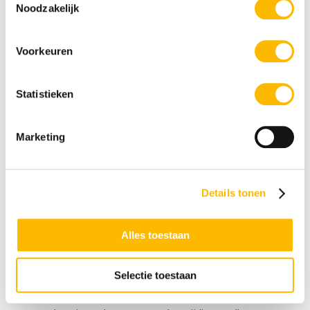
Noodzakelijk
De problemen die ontstaan bij de creatief
hoogbegaafden kinderen
en jongeren worden
voornamelijk veroorzaakt door een niet-passende
Voorkeuren
omgeving. Helaas wordt er nu nog te vaak gekeken
naar welke aanpassing de creatief hoogbegaafde
Statistieken
moet maken in plaats van in welke omgeving zij beter
tot hun recht komen. Soms wordt hiervoor zelfs
medicatie ingezet. Daarmee wordt dan een niet-
Marketing
passende omgeving in stand gehouden terwijl de
creatief hoogbegaafde steeds meer gaat
disfunctioneren.
Details tonen
Beter is het om samen met de creatief hoogbegaafde
te kijken wat er nodig is. Waar liggen de interesses?
Wat is de leerstijl? Wordt er voldoende uitdaging
Alles toestaan
geboden en zo niet, hoe kan dat worden
toegevoegd? Het is belangrijk dat er in gesprek wordt
Selectie toestaan
gegaan met iemand om te achterhalen wat de
onderliggende oorzaak is. Handelen op signalen en