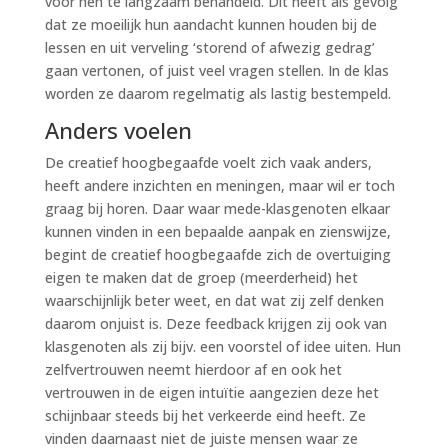
voor hen te langzaam behandeld. Dit heeft als gevolg
dat ze moeilijk hun aandacht kunnen houden bij de
lessen en uit verveling ‘storend of afwezig gedrag’
gaan vertonen, of juist veel vragen stellen. In de klas
worden ze daarom regelmatig als lastig bestempeld.
Anders voelen
De creatief hoogbegaafde voelt zich vaak anders,
heeft andere inzichten en meningen, maar wil er toch
graag bij horen. Daar waar mede-klasgenoten elkaar
kunnen vinden in een bepaalde aanpak en zienswijze,
begint de creatief hoogbegaafde zich de overtuiging
eigen te maken dat de groep (meerderheid) het
waarschijnlijk beter weet, en dat wat zij zelf denken
daarom onjuist is. Deze feedback krijgen zij ook van
klasgenoten als zij bijv. een voorstel of idee uiten. Hun
zelfvertrouwen neemt hierdoor af en ook het
vertrouwen in de eigen intuïtie aangezien deze het
schijnbaar steeds bij het verkeerde eind heeft. Ze
vinden daarnaast niet de juiste mensen waar ze