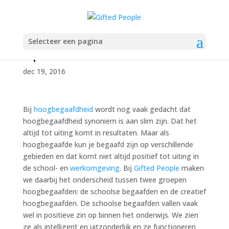
Creatief hoogbegaafden
Selecteer een pagina
op school
dec 19, 2016
Bij
hoogbegaafdheid
wordt nog vaak gedacht dat
hoogbegaafdheid synoniem is aan slim zijn. Dat het
altijd tot uiting komt in resultaten. Maar als
hoogbegaafde kun je begaafd zijn op verschillende
gebieden en dat komt niet altijd positief tot uiting in
de school- en
werkomgeving
. Bij
Gifted People
maken
we daarbij het onderscheid tussen twee groepen
hoogbegaafden: de schoolse begaafden en de creatief
hoogbegaafden. De schoolse begaafden vallen vaak
wel in positieve zin op binnen het onderwijs. We zien
ze als intelligent en uitzonderlijk en ze functioneren