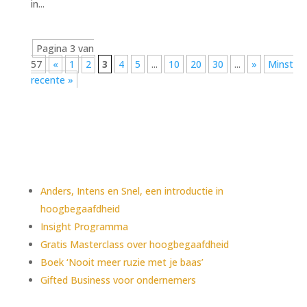
in...
Pagina 3 van
57
«
1
2
3
4
5
...
10
20
30
...
»
Minst
recente »
Aanbod
Anders, Intens en Snel, een introductie in
hoogbegaafdheid
Insight Programma
Gratis Masterclass over hoogbegaafdheid
Boek ‘Nooit meer ruzie met je baas’
Gifted Business voor ondernemers