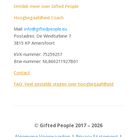
Ontdek meer over Gifted People
Hoogbegaafdheid Coach
Mail:
info@giftedpeople.eu
Postadres: De Windturbine 7
3815 KP Amersfoort
KVK-nummer: 75259257
Btw-nummer: NL860211927B01
Contact
FAQ: Veel gestelde vragen over hoogbegaafdheid
© Gifted People 2017 – 2026
Algemene Voorwaarden
|
Privacy Statement
|