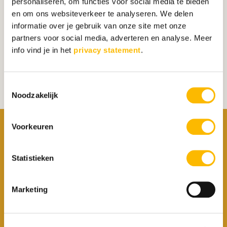
personaliseren, om functies voor social media te bieden
wanneer er sprake is van
en om ons websiteverkeer te analyseren. We delen
een
bovengemiddelde intelligentie
, is
informatie over je gebruik van onze site met onze
er sprake van
partners voor social media, adverteren en analyse. Meer
info vind je in het
privacy statement
.
creatieve
hoog
begaafdheid.
Toestemmingsselectie
Noodzakelijk
Voorkeuren
Wil je meer ontdekken
over wat
Statistieken
hoogbegaafdheid is en
meebrengt?
Marketing
Bekijk dan de gratis introductie