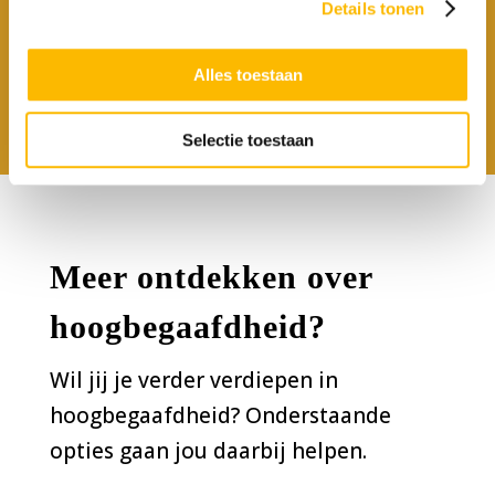
masterclass over hoogbegaafdheid.
Details tonen
Bekijk hier de masterclass
Alles toestaan
Selectie toestaan
M
eer ontdekken over
hoogbegaafdheid?
Wil jij je verder verdiepen in
hoogbegaafdheid? Onderstaande
opties gaan jou daarbij helpen.