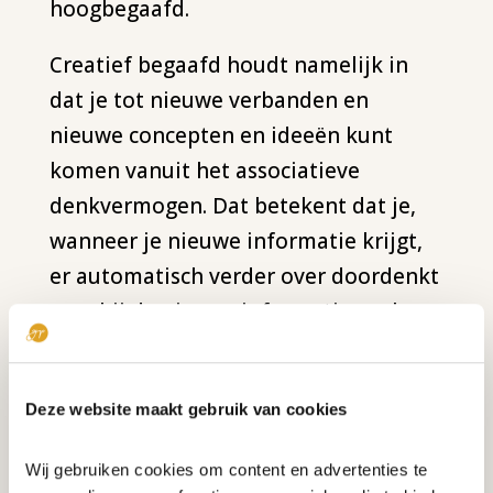
hoogbegaafd.
Creatief begaafd houdt namelijk in
dat je tot nieuwe verbanden en
nieuwe concepten en ideeën kunt
komen vanuit het associatieve
denkvermogen. Dat betekent dat je,
wanneer je nieuwe informatie krijgt,
er automatisch verder over doordenkt
waarbij de nieuwe informatie snel
gekoppeld wordt aan de al aanwezige
informatie.
Deze website maakt gebruik van cookies
Creatieve begaafdheid kan
voorkomen bij diverse IQ-niveaus. Pas
Wij gebruiken cookies om content en advertenties te