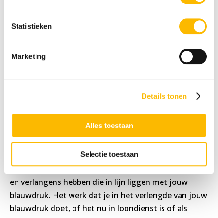
blauwdruk is de optelling van wie je bent, wat
je wilt en nodig hebt en waar je naartoe op
Statistieken
weg bent. Het is dus geen vakje waar je jezelf
in plaatst. Je blauwdruk geeft inzicht in wat
voor jou belangrijk is, welke doelen en
Marketing
verlangens je hebt en daarmee ook wat jou
voldoening en zingeving brengt.
Details tonen
Stel dat jij bijvoorbeeld in je blauwdruk hebt
opgeschreven dat het jouw verlangen is om een
Alles toestaan
speciale ontwikkelomgeving op te richten voor
kinderen die zijn vastgelopen op school, dan zul je
Selectie toestaan
elke dag dat je daarbij mee bezig bent voldoening
ervaren. Gedurende je leven kun je meerdere doelen
en verlangens hebben die in lijn liggen met jouw
blauwdruk. Het werk dat je in het verlengde van jouw
blauwdruk doet, of het nu in loondienst is of als