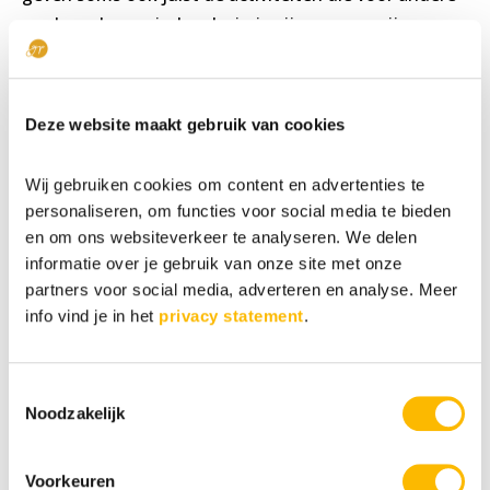
medewerkers minder plezierig zijn en waar zij soms
ook minder goed in zijn. Daar komt jouw
meerwaarde dan nog duidelijker in naar voren.
Deze website maakt gebruik van cookies
Voldoening
Wij gebruiken cookies om content en advertenties te
personaliseren, om functies voor social media te bieden
Naast voldoende mogelijkheden om je te
en om ons websiteverkeer te analyseren. We delen
ontwikkelen is ook het ervaren van voldoening een
informatie over je gebruik van onze site met onze
belangrijk element in het voorkomen van
partners voor social media, adverteren en analyse. Meer
ontevredenheid en vastlopen en in het ervaren van
info vind je in het
privacy statement
.
werkplezier. Voldoening halen uit je werk ontstaat als
aan de volgende voorwaarden wordt voldaan:
Toestemmingsselectie
Je kunt jouw unieke gaven in je werk benutten
Noodzakelijk
Je ziet jouw werk als zinvol en belangrijk, en
Jouw werk past bij jouw
blauwdruk
. Jouw
Voorkeuren