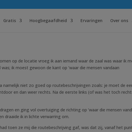
uithangt
Gratis
Hoogbegaafdheid
Ervaringen
Over ons
komen op de locatie vroeg ik aan iemand waar de zaal was waar ik 
pel was; ik moest gewoon de kant op ‘waar die mensen vandaan
 ga namelijk niet zo goed op routebeschrijvingen zoals: je moet de ee
chtdoor en dan weer rechts. Na de eerste links (of was het toch recht
edragen en ging vol overtuiging de richting op ‘waar die mensen van
n draaide ik in lichte verwarring om.
ad toen ze mij die routebeschrijving gaf, was dat zij, vanaf het pun