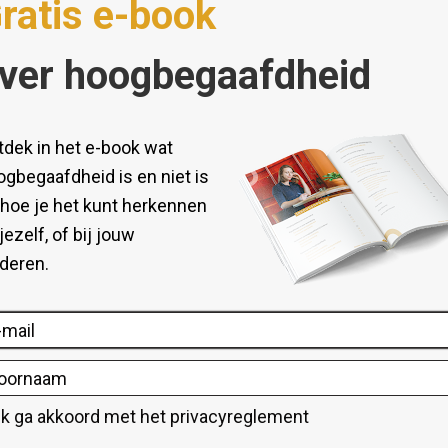
Ontdek meer over HB
Kennisbank hoogbegaafdheid
Test Hoogbegaafdheid
Onderwijs hoogbegaafden
Kinderen en Hoogbegaafdheid
Hoogbegaafdheid en werk
Hoogbegaafdheid volwassenen
Kenmerken hoogbegaafdheid
Hoe herken je hoogbegaafdheid