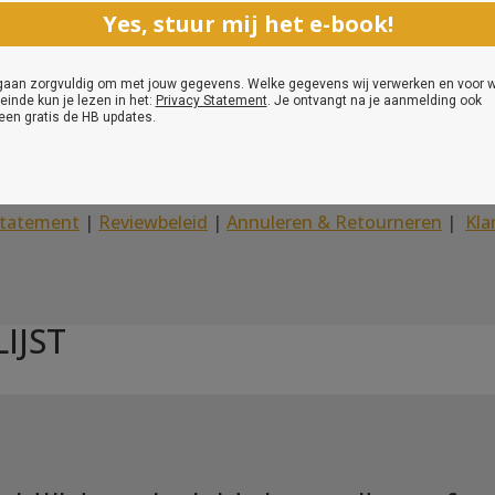
© Gifted People 2017 – 2026
Statement
|
Reviewbeleid
|
Annuleren & Retourneren
|
Kla
IJST