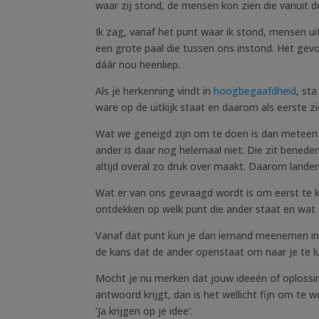
waar zij stond, de mensen kon zien die vanuit d
Ik zag, vanaf het punt waar ik stond, mensen u
een grote paal die tussen ons instond. Het gevo
dáár nou heenliep.
Als je herkenning vindt in
hoogbegaafdheid
, sta
ware op de uitkijk staat en daarom als eerste 
Wat we geneigd zijn om te doen is dan metee
ander is daar nog helemaal niet. Die zit benede
altijd overal zo druk over maakt. Daarom lande
Wat er van ons gevraagd wordt is om eerst te ki
ontdekken op welk punt die ander staat en wat 
Vanaf dat punt kun je dan iemand meenemen in d
de kans dat de ander openstaat om naar je te lu
Mocht je nu merken dat jouw ideeën of oplossin
antwoord krijgt, dan is het wellicht fijn om t
‘Ja krijgen op je idee’.