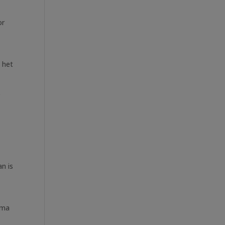
or
s het
e
n is
mma