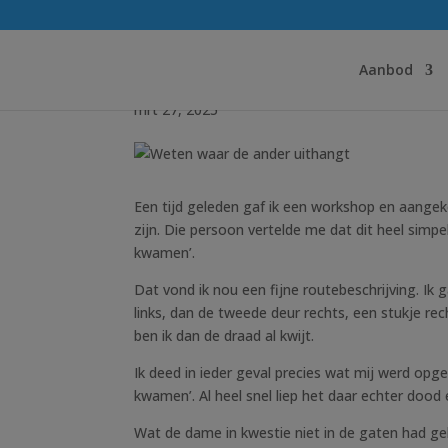
Weten waar de ander 
Aanbod
mrt 27, 2025
Een tijd geleden gaf ik een workshop en aange
zijn. Die persoon vertelde me dat dit heel sim
kwamen’.
Dat vond ik nou een fijne routebeschrijving. Ik
links, dan de tweede deur rechts, een stukje re
ben ik dan de draad al kwijt.
Ik deed in ieder geval precies wat mij werd opg
kwamen’. Al heel snel liep het daar echter dood e
Wat de dame in kwestie niet in de gaten had geh