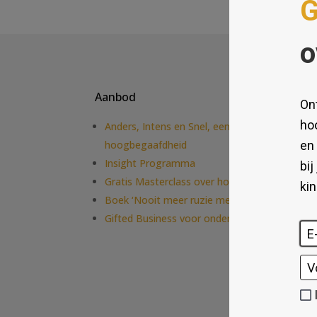
Aanbod
Anders, Intens en Snel, een introductie in
hoogbegaafdheid
Insight Programma
Gratis Masterclass over hoogbegaafdheid
Boek ‘Nooit meer ruzie met je baas’
Gifted Business voor ondernemers