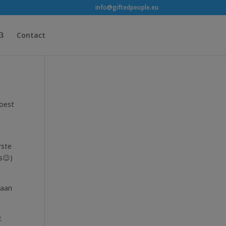
info@giftedpeople.eu
Contact
moest
rste
s
😉
)
daan
t