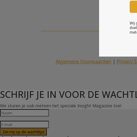
Algemene Voorwaarden
|
Privacy 
SCHRIJF JE IN VOOR DE WACHTL
We sturen je ook meteen het speciale Insight Magazine toe!
Zet mij op de wachtlijst