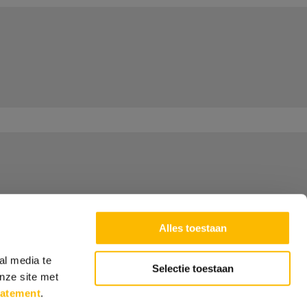
Alles toestaan
al media te
Selectie toestaan
nze site met
tatement
.