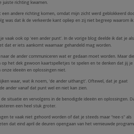
e juiste richting kwamen.
it een andere richting komen, omdat mijn zicht werd geblokkeerd do
lg was dat ik de verkeerde kant opliep en zij niet begreep waarom ik
 je vaak ook op ‘een ander punt’. In de vorige blog deelde ik dat je al
ziet dat er iets aankomt waarnaar gehandeld mag worden.
n naar de ander communiceren wat er gedaan moet worden. Maar di
n op het dek gewoon kaartspelletjes te spelen en te denken dat jij je
n onze ideeën en oplossingen niet.
jken waar, wat ik noem, ‘de ander uithangt’. Oftewel, dat je gaat
de ander vanaf dat punt wel en niet kan zien.
e situatie en vervolgens in de benodigde ideeën en oplossingen. Da
isteren een heel stuk groter.
gen te vaak niet gehoord worden of dat je steeds maar “nee-s” als
e weten dat eind april de deuren opengaan van het vernieuwde progra