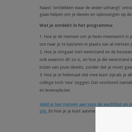
Naast ‘ontdekken waar de ander uithangt’ ontva
gaan helpen om je ideeën en oplossingen op de 
Wat je ontdekt in het programma:
Hoe je de mensen om je heen meeneemt in jou
om naar je te luisteren in plaats van al meteen 
Hoe je omgaat met weerstand en de bezwaren di
ook waarom dit zo is, en hoe je die weerstan
inzien van jouw ideeën, zonder dat je moet gaa
Hoe je er helemaal oké mee kunt zijn als je 
collega toch ‘nee’ zeggen. Dat voorkomt nameli
en levensplezier.
Meld je hier meteen aan voor de wachtlijst en d
zijn.
En hoe je je kunt aanmelden voor de speciale