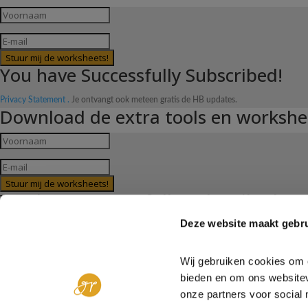
Stuur mij de worksheets!
You have Successfully Subscribed!
Privacy Statement .
Je ontvangt ook meteen gratis de HB updates.
Download de extra tools en workshe
Stuur mij de worksheets!
You have Successfully Subscribed!
Deze website maakt gebru
Privacy Statement .
Je ontvangt ook meteen gratis de HB updates.
SCHRIJF JE IN VOOR DE WACHTL
Wij gebruiken cookies om c
We sturen je ook meteen het speciale Insight Magazine toe!
bieden en om ons websitev
onze partners voor social 