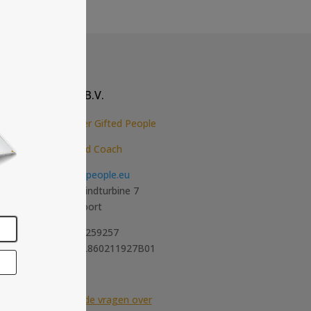
Gifted People B.V.
Ontdek meer over Gifted People
Hoogbegaafdheid Coach
Mail:
info@giftedpeople.eu
Postadres: De Windturbine 7
3815 KP Amersfoort
KVK-nummer: 75259257
Btw-nummer: NL860211927B01
Contact
FAQ: Veel gestelde vragen over