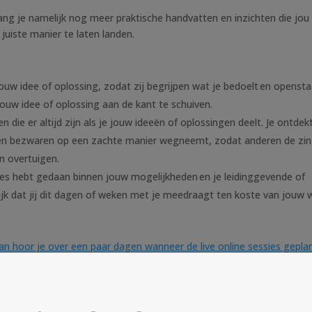
ng je namelijk nog meer praktische handvatten en inzichten die jou
juiste manier te laten landen.
w idee of oplossing, zodat zij begrijpen wat je bedoelt en openst
jouw idee of oplossing aan de kant te schuiven.
e er altijd zijn als je jouw ideeën of oplossingen deelt. Je ontdek
d en bezwaren op een zachte manier wegneemt, zodat anderen de zin
n overtuigen.
alles hebt gedaan binnen jouw mogelijkheden en je leidinggevende of
jk dat jij dit dagen of weken met je meedraagt ten koste van jouw 
an hoor je over een paar dagen wanneer de live online sessies gepla
 early-bird korting.