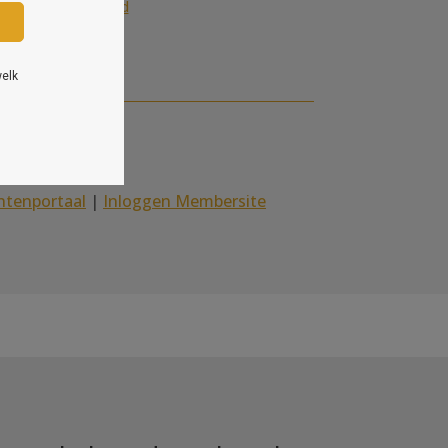
hoogbegaafdheid
ntenportaal
|
Inloggen Membersite