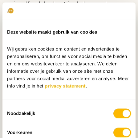
jezelf ook herkent in de kenmerken
Anders, Intens en Snel, is dus nog
steeds de kans aanwezig dat je
Deze website maakt gebruik van cookies
hoogbegaafd bent.
Daarom is het belangrijk om de
Wij gebruiken cookies om content en advertenties te
personaliseren, om functies voor social media te bieden
(nuance)verschillen te leren
en om ons websiteverkeer te analyseren. We delen
herkennen. Een aantal van deze
informatie over je gebruik van onze site met onze
verschillen vind je hieronder.
partners voor social media, adverteren en analyse. Meer
info vind je in het
privacy statement
.
E
en belangrijk verschil tussen
meerbegaafd en hoogbegaafd is de
Toestemmingsselectie
intensiteit. Meerbegaafden zijn al
Noodzakelijk
iets intenser, maar hoogbegaafden
zijn nog veel intenser in de beleving
van hun emoties en soms ook in de
Voorkeuren