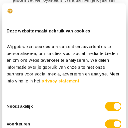
juiste inzet van loyaliteit is. Want dan ben je loyaal aan
jezelf, omdat je het jezelf gunt werk te doen waar je
blij van wordt.
Je bent loyaal aan je collega’s en je leidinggevende,
omdat je hen de beste versie van jezelf gunt, maar die
Deze website maakt gebruik van cookies
je niet kunt zijn als je eigenlijk weg wilt.
Wij gebruiken cookies om content en advertenties te
En je bent ook loyaal aan de persoon die na jou deze
personaliseren, om functies voor social media te bieden
functie gaat vervullen. Deze persoon wil namelijk maar
en om ons websiteverkeer te analyseren. We delen
al te graag op de stoel zitten die jij nu nog bezet
houdt.
informatie over je gebruik van onze site met onze
partners voor social media, adverteren en analyse. Meer
Ik geloof dat op tijd weggaan ontzettend belangrijk is
info vind je in het
privacy statement
.
voor jou en voor het bedrijf waar je werkt. In mijn
boek ‘Nooit meer ruzie met je baas’ ontdek je daarom
hoe je tijdig kunt herkennen wanneer jouw
Toestemmingsselectie
houdbaarheidsdatum is verstreken en dat het
Noodzakelijk
daardoor tijd is om te gaan.
Je ontdekt ook hoe je herkent dat er eerst nog andere
Voorkeuren
dingen mogelijk zijn in je werk om te voorkomen dat