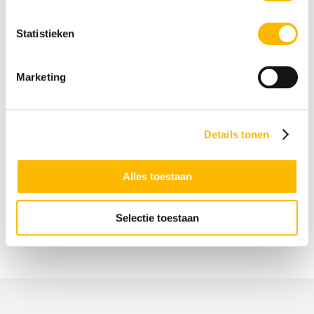
je juist te vroeg weggaat. Want soms heb je ergens
nog iets moois te leren, te doen of te ontdekken.
Je
Statistieken
kunt het boek hier bestellen.
–
Marketing
Kunnen we je misschien nog verder helpen?
Bijvoorbeeld met:
Insight. Het programma voor HB volwassenen
Details tonen
Het programma ‘De valkuilen van hoogbegaafdheid’
Gifted Business. Voor slimme, sensitieve
Alles toestaan
ondernemers
Het boek ‘Nooit meer ruzie met je baas’
Selectie toestaan