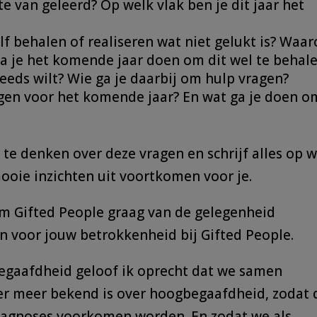
te van geleerd? Op welk vlak ben je dit jaar het
elf behalen of realiseren wat niet gelukt is? Waa
 ga je het komende jaar doen om dit wel te behal
steeds wilt? Wie ga je daarbij om hulp vragen?
gen voor het komende jaar? En wat ga je doen o
te denken over deze vragen en schrijf alles op 
mooie inzichten uit voortkomen voor je.
eam Gifted People graag van de gelegenheid
 voor jouw betrokkenheid bij Gifted People.
begaafdheid geloof ik oprecht dat we samen
er meer bekend is over hoogbegaafdheid, zodat 
iagnoses voorkomen worden. En zodat we als