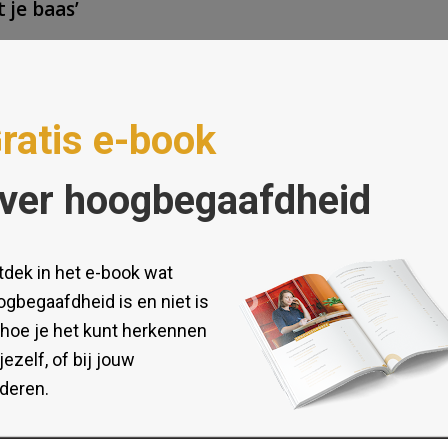
 je baas’
Ontdek meer over HB
Kennisbank hoogbegaafdheid
Test Hoogbegaafdheid
Onderwijs hoogbegaafden
Kinderen en Hoogbegaafdheid
Hoogbegaafdheid en werk
Hoogbegaafdheid volwassenen
Kenmerken hoogbegaafdheid