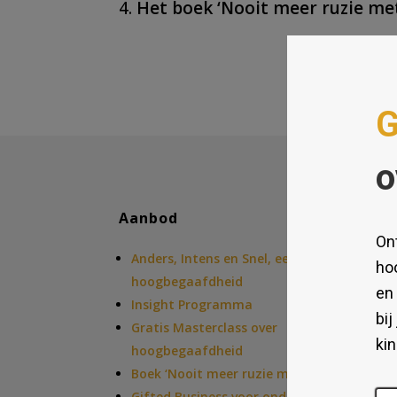
Het boek ‘Nooit meer ruzie met
Aanbod
Anders, Intens en Snel, een introductie in
hoogbegaafdheid
Insight Programma
Gratis Masterclass over
hoogbegaafdheid
Boek ‘Nooit meer ruzie met je baas’
Gifted Business voor ondernemers