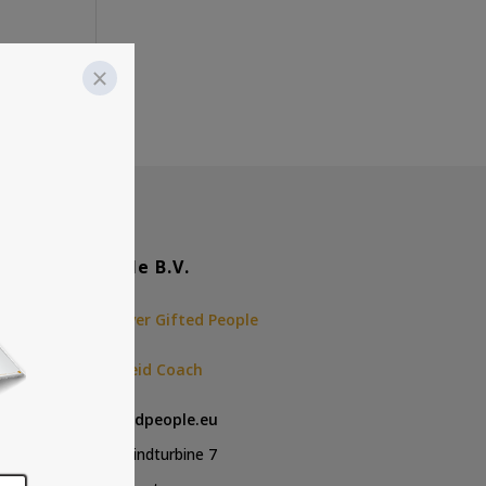
Gifted People B.V.
Ontdek meer over Gifted People
Hoogbegaafdheid Coach
Mail:
info@giftedpeople.eu
Postadres: De Windturbine 7