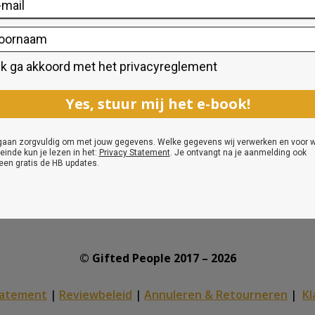
Hoe herken je hoogbegaafdheid
© Gifted People 2017 – 2026
tatement
|
Reviewbeleid
|
Annuleren & Retourneren
|
Kl