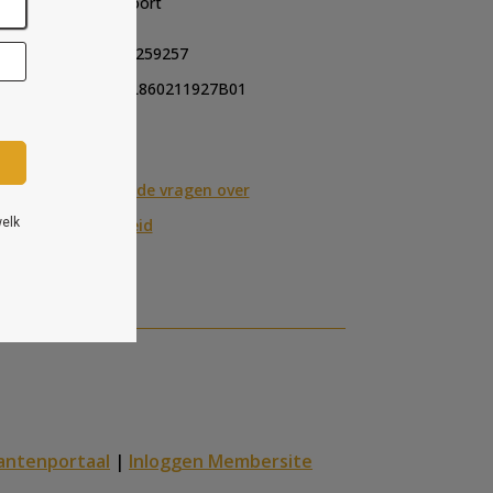
3815 KP Amersfoort
KVK-nummer: 75259257
Btw-nummer: NL860211927B01
Contact
FAQ: Veel gestelde vragen over
hoogbegaafdheid
antenportaal
|
Inloggen Membersite