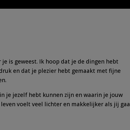
TIS
HOOGBEGAAFDHEID
ERVARINGEN
OVER 
r je is geweest. Ik hoop dat je de dingen hebt
ruk en dat je plezier hebt gemaakt met fijne
en.
n je jezelf hebt kunnen zijn en waarin je jouw
ven voelt veel lichter en makkelijker als jij gaa