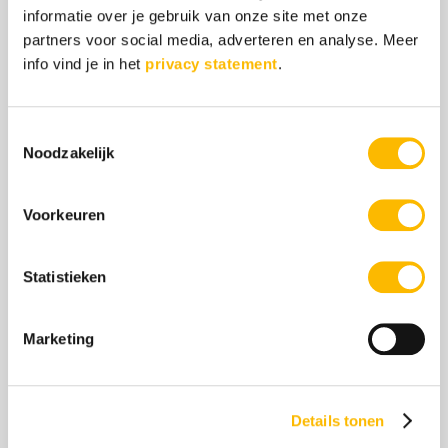
Boek ‘Nooit meer ruzie met je baas’
informatie over je gebruik van onze site met onze
Gifted Business voor ondernemers
partners voor social media, adverteren en analyse. Meer
info vind je in het
privacy statement
.
Ontdek meer over HB
Kennisbank hoogbegaafdheid
Toestemmingsselectie
Noodzakelijk
Test Hoogbegaafdheid
Onderwijs hoogbegaafden
Kinderen en Hoogbegaafdheid
Voorkeuren
Hoogbegaafdheid en werk
Hoogbegaafdheid volwassenen
Statistieken
Kenmerken hoogbegaafdheid
Hoe herken je hoogbegaafdheid
Marketing
Details tonen