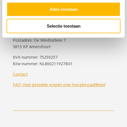
Gifted People B.V.
Alles toestaan
Ontdek meer over Gifted People
Hoogbegaafdheid Coach
Selectie toestaan
Mail:
info@giftedpeople.eu
Postadres: De Windturbine 7
3815 KP Amersfoort
KVK-nummer: 75259257
Btw-nummer: NL860211927B01
Contact
FAQ: Veel gestelde vragen over hoogbegaafdheid