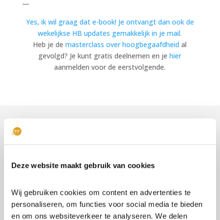
—
Yes, ik wil graag dat e-book! Je ontvangt dan ook de
wekelijkse HB updates gemakkelijk in je mail.
Heb je de
masterclass over hoogbegaafdheid
al
gevolgd? Je kunt gratis deelnemen en je
hier
aanmelden voor de eerstvolgende.
Aanbod
Deze website maakt gebruik van cookies
Anders, Intens en Snel, een introductie in
hoogbegaafdheid
Wij gebruiken cookies om content en advertenties te
Insight Programma
personaliseren, om functies voor social media te bieden
Gratis Masterclass over hoogbegaafdheid
en om ons websiteverkeer te analyseren. We delen