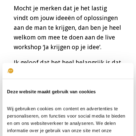
Mocht je merken dat je het lastig
vindt om jouw ideeën of oplossingen
aan de man te krijgen, dan ben je heel
welkom om mee te doen aan de live
workshop ‘Ja krijgen op je idee’.
Ik geloof dat het heel belangrijk is dat
je als hoogbegaafde weet hoe je
ideeën en oplossingen op zo’n manier
kunt delen dat anderen daar ook iets
Deze website maakt gebruik van cookies
mee kunnen én dat de kans dat de
Wij gebruiken cookies om content en advertenties te
ander ‘ja’ zegt op jouw idee of
personaliseren, om functies voor social media te bieden
oplossing ook zo groot mogelijk
en om ons websiteverkeer te analyseren. We delen
wordt. Want dan kun je jouw gave van
informatie over je gebruik van onze site met onze