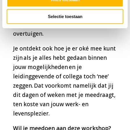
zachte manier wegneemt, zodat
anderen de zin inzien van jouw
Selectie toestaan
ideeën, zonder dat je hoeft te gaan
overtuigen.
Je ontdekt ook hoe je er oké mee kunt
zijn als je alles hebt gedaan binnen
jouw mogelijkheden en je
leidinggevende of collega toch ‘nee’
zeggen. Dat voorkomt namelijk dat jij
dit dagen of weken met je meedraagt,
ten koste van jouw werk- en
levensplezier.
Wil je meedoen aan deze workshop?