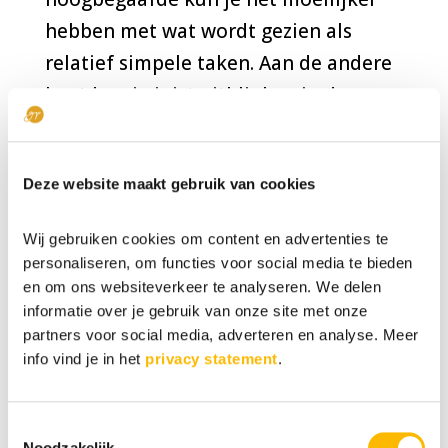
hebben met wat wordt gezien als
relatief simpele taken. Aan de andere
kant kun je juist uitblinken in de
complexere taken. In onze
samenleving hebben we bedacht dat
Deze website maakt gebruik van cookies
je eerst de simpele dingen moet
kunnen, voordat je de complexe
Wij gebruiken cookies om content en advertenties te
dingen aankunt.
personaliseren, om functies voor social media te bieden
en om ons websiteverkeer te analyseren. We delen
Dat betekent dat je als hoogbegaafde
informatie over je gebruik van onze site met onze
soms heel hard probeert om zo goed
partners voor social media, adverteren en analyse. Meer
info vind je in het
privacy statement
.
mogelijk te worden in iets waar jij niet
de natuurlijke kwaliteiten voor hebt,
Toestemmingsselectie
terwijl er te weinig ruimte is voor dat
Noodzakelijk