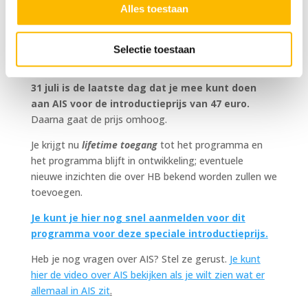
misvattingen er nog zijn, hoe je misdiagnoses
Alles toestaan
voorkomt en of je jezelf moet/kunt laten testen.
Inmiddels doen al
bijna 200 mensen
mee aan ‘Anders,
Selectie toestaan
Intens en Snel’.
31 juli
is de laatste dag dat je mee kunt doen
aan AIS voor de introductieprijs van 47 euro.
Daarna gaat de prijs omhoog.
Je krijgt nu
lifetime toegang
tot het programma en
het programma blijft in ontwikkeling; eventuele
nieuwe inzichten die over HB bekend worden zullen we
toevoegen.
Je kunt je hier nog snel aanmelden voor dit
programma voor deze speciale introductieprijs.
Heb je nog vragen over AIS? Stel ze gerust.
Je kunt
hier de video over AIS bekijken als je wilt zien wat er
allemaal in AIS zit
.