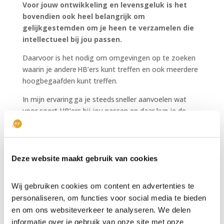
Voor jouw ontwikkeling en levensgeluk is het
bovendien ook heel belangrijk om
gelijkgestemden om je heen te verzamelen die
intellectueel bij jou passen.
Daarvoor is het nodig om omgevingen op te zoeken
waarin je andere HB’ers kunt treffen en ook meerdere
hoogbegaafden kunt treffen.
In mijn ervaring ga je steeds sneller aanvoelen wat
voor soort HB’ers bij jou passen en daar kun je de
meest fijne gesprekken mee voeren.
Ik merk bijvoorbeeld bij
Insight-deelnemers
dat ze aan
het einde van de meet-up helemaal opgeladen zijn en
Deze website maakt gebruik van cookies
dan ook pas echt merken hoe fijn het is om mensen
te hebben die net zo snel gaan en net zo diepgaand
Wij gebruiken cookies om content en advertenties te
zijn in gesprekken.
personaliseren, om functies voor social media te bieden
Het is in het verlengde daarvan heel belangrijk
en om ons websiteverkeer te analyseren. We delen
dat je jezelf blijft verdiepen in hoogbegaafdheid
informatie over je gebruik van onze site met onze