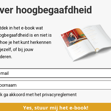
arom ook zoveel mogelijk informatie over hoogbegaafdheid gedeeld
e ontdekken en ook om zichzelf daarin te kunnen herkennen.
rs, Intens en Snel (AIS) bij gekomen.
 mee te nemen in een onderwerp dat vaak te complex, te eenzijdig 
egrijpen wat hoogbegaafdheid voor jou betekent. Dat is niet alleen 
aangemeld voor AIS en ik ben dankbaar dat ik op deze manier kan
veel moois kan opleveren, maar soms ook overweldigend, spannend 
ogbegaafdheid
, maar daar toch nog over twijfelt, of als je er gewoo
l heel welkom om mee te doen aan AIS.
online Q&A gepland staan, dus daar kun je dan meteen gebruik van
 stellen.