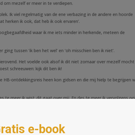
d om mezelf er meer in te verdiepen.
plek. Ik viel regelmatig van de ene verbazing in de andere en hoorde
at herken ik ook, dat heb ik ook ervaren’.
er hoogbegaafdheid waar ik me iets minder in herkende, meteen de
r ging tussen ‘ik ben het wel’ en ‘oh misschien ben ik niet’.
rgierovend. Het voelde ook alsof ik dit niet zomaar over mezelf mocht
oest schreeuwen: kijk dit ben ik!
ze HB-ontdekkingsreis heen kon gidsen en die mij hielp te begrijpen 
 te meer ik wist: dit gaat over mij. En des te meer ik vervolgens oo
ooit van mezelf begreep, kwamen in een ander, positiever, daglicht t
t steeds minder frictie en onbegrip.
People.
dat zo fundamenteel veel invloed heeft op je leven, werk en relaties z