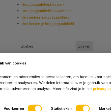
Hoogbegaafdheid en werk
Hoogbegaafdheid volwassenen
Kenmerken hoogbegaafdheid
Hoe herken je hoogbegaafdheid
ik van cookies
ontent en advertenties te personaliseren, om functies voor soci
erkeer te analyseren. We delen informatie over je gebruik van o
© Gifted People 2017 – 2026
media, adverteren en analyse. Meer info vind je in het
privacy s
Statement
|
Reviewbeleid
|
Annuleren & Retourneren
|
Kla
Voorkeuren
Statistieken
Market