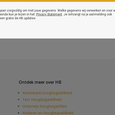
e dan eerst aan voor de gratis Gifted People Broadcast. Een plek vo
 het verdiepen is in hoogbegaafdheid.
Meer info
over de gratis Gift
Ontdek meer over HB
Kennisbank hoogbegaafdheid
Test Hoogbegaafdheid
Onderwijs hoogbegaafden
Kinderen en Hoogbegaafdheid