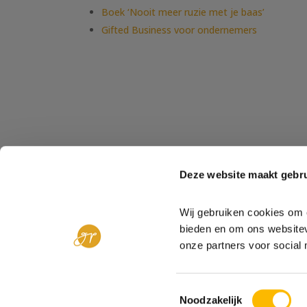
Boek ‘Nooit meer ruzie met je baas’
Gifted Business voor ondernemers
Deze website maakt gebru
Wij gebruiken cookies om c
bieden en om ons websitev
onze partners voor social 
Algemene Voorwaarden
|
Privacy 
Toestemmingsselectie
Noodzakelijk