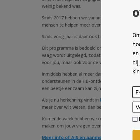
weinig bekend was.
Sinds 2017 hebben we vanuit Gifted People da
mensen te helpen meer over hoogbegaafdheid t
Sinds vorig jaar is daar ook het programma Ande
Dit programma is bedoeld om je stap voor stap
vaag wordt uitgelegd, zodat je echt kunt gaan b
voor jou, maar ook voor de wereld om je heen.
Inmiddels hebben al meer dan 300 mensen zich 
ondersteunen in de HB-ontdekkingsreis die zo
een beetje eenzaam kan zijn.
Als je nu herkenning vindt in
kenmerken van ho
meer over wilt weten, dan ben je in ieder geva
Komende week hebben we ook een speciale live 
maken om jouw vragen over hoogbegaafdheid te
Meer info of AIS en aanmelden kan hier
.