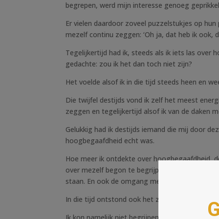
begrepen, werd mijn interesse genoeg geprikkel
Er vielen daardoor zoveel puzzelstukjes op hun 
mezelf continu zeggen: ‘Oh ja, dat heb ik ook, d
Tegelijkertijd had ik, steeds als ik iets las ov
gedachte: zou ik het dan toch niet zijn?
Het voelde alsof ik in die tijd steeds heen en wee
Die twijfel destijds vond ik zelf het meest ene
zeggen en tegelijkertijd alsof ik van de daken m
Gelukkig had ik destijds iemand die mij door de
hoogbegaafdheid echt was.
Hoe meer ik ontdekte over hoogbegaafdheid, des
over mezelf begon te begrijpen. Dingen die ik n
staan. En ook de omgang met anderen verliep me
In die tijd ontstond ook het zaadje voor Gifted 
Ik kon namelijk niet begrijpen dat er over iets 