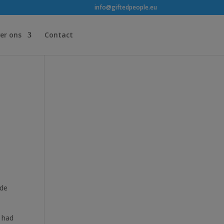
info@giftedpeople.eu
er ons
Contact
 de
r had