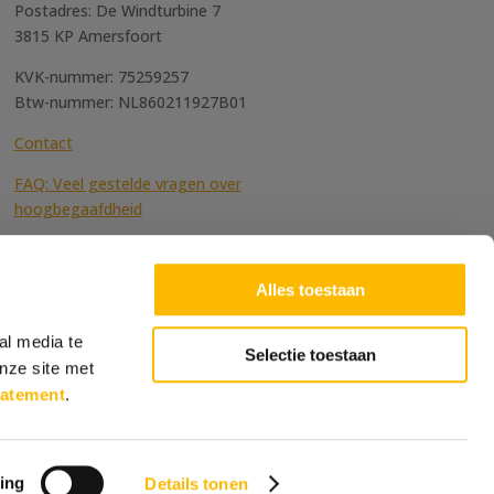
Postadres: De Windturbine 7
3815 KP Amersfoort
KVK-nummer: 75259257
Btw-nummer: NL860211927B01
Contact
FAQ: Veel gestelde vragen over
hoogbegaafdheid
Alles toestaan
al media te
Selectie toestaan
nze site met
tatement
.
ntenportaal
|
Inloggen Membersite
ing
Details tonen