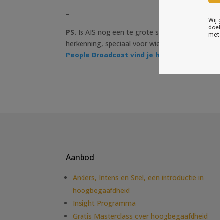
–
PS.
Is AIS nog een te grote stap voor je? Meld j
herkenning, speciaal voor wie zich (verder) aan
People Broadcast vind je hier
.
Aanbod
Anders, Intens en Snel, een introductie in
hoogbegaafdheid
Insight Programma
Gratis Masterclass over hoogbegaafdheid