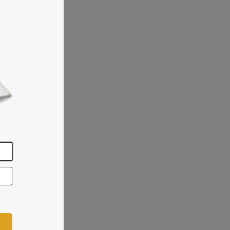
 om
of te
fijn
en
n