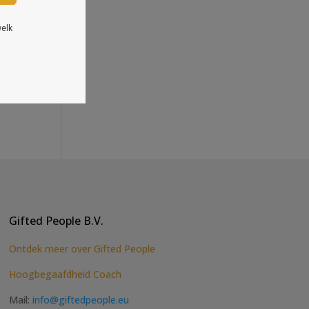
or
ed
Gifted People B.V.
Ontdek meer over Gifted People
Hoogbegaafdheid Coach
Mail:
info@giftedpeople.eu