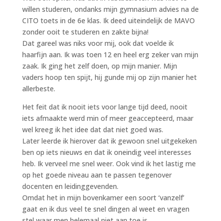
willen studeren, ondanks mijn gymnasium advies na de
CITO toets in de 6e klas. Ik deed uiteindelijk de MAVO
zonder ooit te studeren en zakte bijna!
Dat gareel was niks voor mij, ook dat voelde ik
haarfijn aan. Ik was toen 12 en heel erg zeker van mijn
zaak. Ik ging het zelf doen, op mijn manier. Mijn
vaders hoop ten spijt, hij gunde mij op zijn manier het
allerbeste.
Het feit dat ik nooit iets voor lange tijd deed, nooit
iets afmaakte werd min of meer geaccepteerd, maar
wel kreeg ik het idee dat dat niet goed was.
Later leerde ik hierover dat ik gewoon snel uitgekeken
ben op iets nieuws en dat ik oneindig veel interesses
heb. Ik verveel me snel weer. Ook vind ik het lastig me
op het goede niveau aan te passen tegenover
docenten en leidinggevenden.
Omdat het in mijn bovenkamer een soort ‘vanzelf’
gaat en ik dus veel te snel dingen al weet en vragen
stel waar men helemaal niet aan toe is.