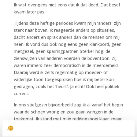
Ik wist overigens niet eens dat ik dat deed. Dat besef
kwam later pas.
Tijdens deze heftige periodes kwam mijn ‘anders’ zijn
sterk naar boven. Ik reageerde anders op situaties,
dacht anders en sprak anders dan de mensen om mij
heen. Ik vond dus ook nog eens geen klankbord, geen
metgezel, geen sparringpartner. Sterker nog: de
zienswijzen van anderen voerden de boventoon. Zij
waren immers zeer democratisch in de meerderheid.
Daarbij werd ik zelfs regelmatig op moeder- of
vaderlijke toon toegesproken hoe ik mij beter kon
gedragen, zoals het ‘heurt’. Ja echt! Ook heel politiek
correct.
In ons stiefgezin bijvoorbeeld zag ik al vanaf het begin
waar de schoen wrong en zou gaan wringen in de
toekomst. Ik stond met mijn reddingsboei klaar, maar
niemand kon hem zien.
Als ik over mijn zorgen sprak met anderen, naasten,