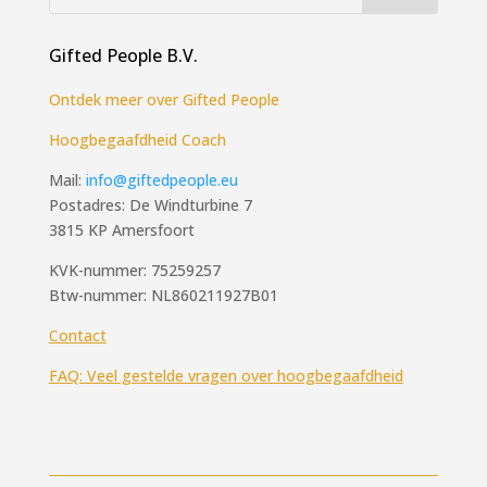
Gifted People B.V.
Ontdek meer over Gifted People
Hoogbegaafdheid Coach
Mail:
info@giftedpeople.eu
Postadres: De Windturbine 7
3815 KP Amersfoort
KVK-nummer: 75259257
Btw-nummer: NL860211927B01
Contact
FAQ: Veel gestelde vragen over hoogbegaafdheid