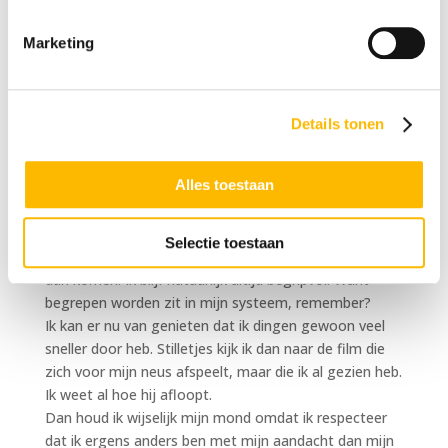
dat ik die ook mág hebben van mezelf. Dat ik mezelf
dus in dat opzicht koester. Dat dit is wie ik ben, en
Marketing
altijd al was.
Ik moest de drempel over van aanpassen of mezelf
trouw blijven.
Details tonen
Ik koos voor het laatste. Wat wel consequenties heeft
overigens. In de zin van afhakende mensen, omdat je
je niet gedraagt zoals men dat het liefste ziet. Je
Alles toestaan
speelt de egospelletjes niet meer mee.
Wat er veranderd is? Ik houd nu soms mijn mond,
Selectie toestaan
soms niet. En kan van binnen lachen om reacties die
dan komen. Ik blijf natuurlijk altijd begripvol. Want
begrepen worden zit in mijn systeem, remember?
Ik kan er nu van genieten dat ik dingen gewoon veel
sneller door heb. Stilletjes kijk ik dan naar de film die
zich voor mijn neus afspeelt, maar die ik al gezien heb.
Ik weet al hoe hij afloopt.
Dan houd ik wijselijk mijn mond omdat ik respecteer
dat ik ergens anders ben met mijn aandacht dan mijn