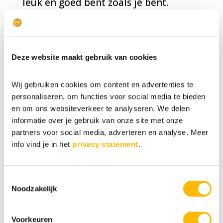
leuk en goed bent zoals je bent.
Overigens bedoel ik hier niet mee dat
jouw omgeving je expres naar
Deze website maakt gebruik van cookies
beneden trekt, beperkt of je het
gevoel geeft dat er iets mis is met je.
Wij gebruiken cookies om content en advertenties te
Net zoals ze waarschijnlijk niet expres
personaliseren, om functies voor social media te bieden
en om ons websiteverkeer te analyseren. We delen
of bewust aan je vragen om binnen de
informatie over je gebruik van onze site met onze
gebaande paden te blijven. Vaak
partners voor social media, adverteren en analyse. Meer
genoeg is het simpelweg een
info vind je in het
privacy statement
.
opstapeling van goede bedoelingen.
Toestemmingsselectie
Noodzakelijk
Daarom is het wel extra belangrijk dat
jij weet wat klopt voor jou en dat je
Voorkeuren