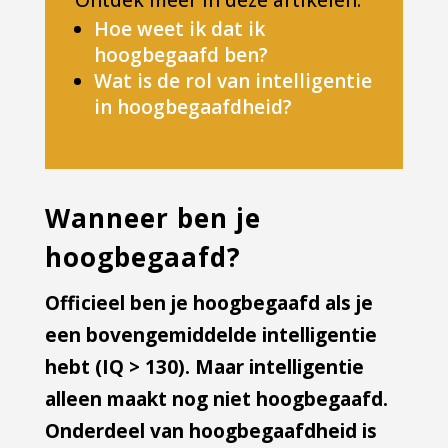
Ontdek meer in deze artikelen:
Hoe weet ik dat ik
hoogbegaafd ben?
Wat is de rol van intelligentie
in hoogbegaafdheid?
Wanneer ben je
hoogbegaafd?
Officieel ben je hoogbegaafd als je
een bovengemiddelde intelligentie
hebt (IQ > 130). Maar intelligentie
alleen maakt nog niet hoogbegaafd.
Onderdeel van hoogbegaafdheid is