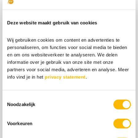
regelmatig ’te’ genoemd worden
(te druk, te gevoelig, etc.) en het
snelle denken waardoor jij vaak
Deze website maakt gebruik van cookies
al tien stappen voorloopt.
Wij gebruiken cookies om content en advertenties te
Ontdek meer in deze artikelen:
personaliseren, om functies voor social media te bieden
Hoe weet ik of ik
en om ons websiteverkeer te analyseren. We delen
informatie over je gebruik van onze site met onze
hoogbegaafd ben?
partners voor social media, adverteren en analyse. Meer
Wat is creatieve
info vind je in het
privacy statement
.
hoogbegaafdheid?
Toestemmingsselectie
Noodzakelijk
Voorkeuren