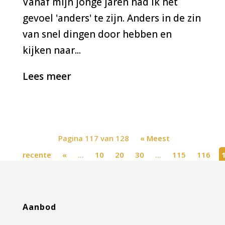
Vanaf mijn jonge jaren had ik het
gevoel 'anders' te zijn. Anders in de zin
van snel dingen door hebben en
kijken naar...
Lees meer
Pagina 117 van 128
« Meest
recente
«
...
10
20
30
...
115
116
recente »
Aanbod