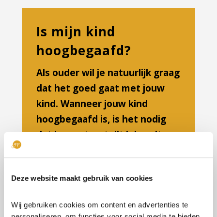
Is mijn kind
hoogbegaafd?
Als ouder wil je natuurlijk graag
dat het goed gaat met jouw
kind. Wanneer jouw kind
hoogbegaafd is, is het nodig
dat je weet wat dit inhoudt en
meebrengt. Dan kan jouw kind
namelijk passend ondersteund
Deze website maakt gebruik van cookies
worden en zich ontwikkelen
tot de persoon die jouw zoon
Wij gebruiken cookies om content en advertenties te
of dochter kan zijn.
personaliseren, om functies voor social media te bieden