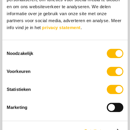
en om ons websiteverkeer te analyseren. We delen
Hoogbegaafdheid brengt
informatie over je gebruik van onze site met onze
bepaalde eigenschappen mee
partners voor social media, adverteren en analyse. Meer
info vind je in het
privacy statement
.
die je kunt herkennen bij
kinderen. Het kan ook bepaalde
Toestemmingsselectie
sociale, emotionele of
Noodzakelijk
gedragsproblemen meebrengen
die herkenning van
Voorkeuren
hoogbegaafdheid in de weg
kunnen staan.
Statistieken
Daarom is het belangrijk dat jij
Marketing
je als ouder verdiept in de rol
die hoogbegaafdheid in het
leven van jouw kind speelt of