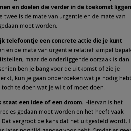
omen en doelen die verder in de toekomst liggen
ze twee is de mate van urgentie en de mate van
s gedaan moet worden.
jk telefoontje een concrete actie die je kunt
en en de mate van urgentie relatief simpel bepal
itstellen, maar de onderliggende oorzaak is dan
schien ben je bang voor de uitkomst of zie je
emerkt, kun je gaan onderzoeken wat je nodig heb
och te doen wat je wilt of moet doen.
s staat een idee of een droom.
Hiervan is het
precies gedaan moet worden en het heeft vaak
 Dat vergroot de kans dat het uitgesteld wordt. 
 er later nog tijd genoeg voor hebt. Omdat er gee