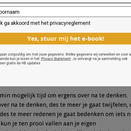
 een bepaalde deadline die je voor jezelf hebt
het meest last hebt van uitstellen.
Op welke
ten. Wat zijn de overeenkomsten? Onderzoek
t hebt van uitstellen. Wat zijn daar de
na over wat je kunt doen om die factoren toe t
nu steeds uitstelt.
 min mogelijk tijd om ergens over na te denken.
ver na te denken, des te meer je gaat twijfelen, 
des te meer redenen je gaat bedenken om iets n
, kun je ten prooi vallen aan je eigen