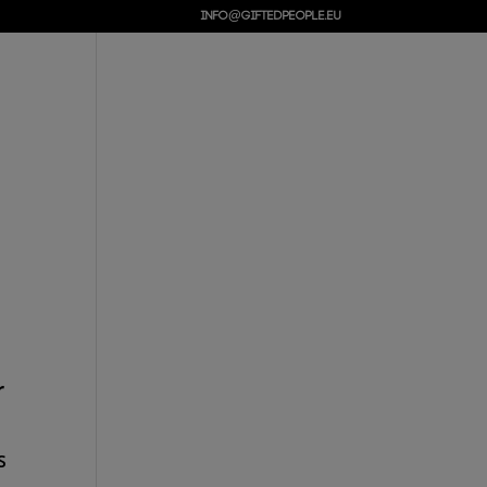
info@giftedpeople.eu
VER ONS
CONTACT
r
s