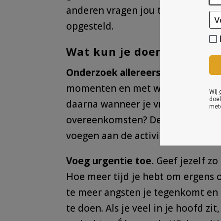
anderen vragen jou te houden aan
opgesteld.
Wat kun je doen?
Onderzoek allereerst wanneer je 
momenten en met welke activitei
daarna wanneer je vrijwel geen las
overeenkomsten? Denk vervolgens 
voegen aan de activiteiten die je 
Voeg urgentie toe.
Geef jezelf zo
Hoe meer tijd je hebt om ergens o
te meer angsten je tegenkomt en 
te doen. Als je veel in je hoofd zit