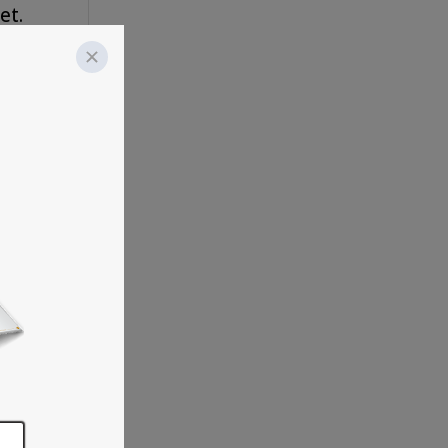
oet.
 je
nt
wat
en
nes
re.