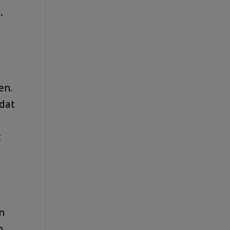
.
en.
 dat
t
In
n