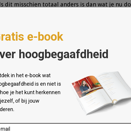
ls dit misschien totaal anders is dan wat je nu d
arnaast al meteen honderden beren op de weg.
t dat je er maar niet meer aan begint. Aangezien
omt uitstelgedrag bovendien voor als je iets niet
om je iets moet doen, of als je het niet interessa
, is nog steeds een veelvoorkomende oorzaak van
 zijn die je niet uitstelt.
Onderzoek voor jezelf 
je deze niet uitstelt. Daardoor kun je de factor
ng kunnen zetten. Denk bijvoorbeeld aan deadli
 wordt. Of je ziet het belang in voor een dierba
eging zet, kun je gaan onderzoeken hoe je dit
 die je wilt of moet doen. Je kunt bijvoorbeeld