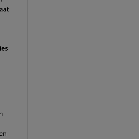
gaat
ies
t
en
gen