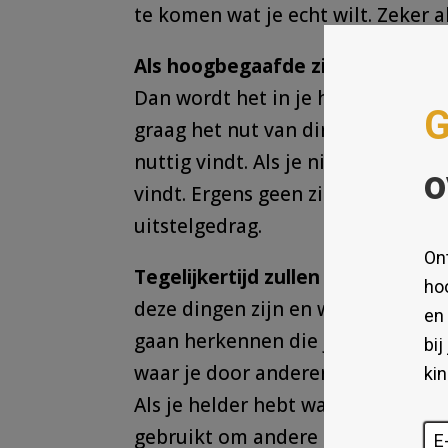
te komen wat je echt wilt. Zeker a
Als hoogbegaafde zie je vaak da
Dan wordt het in je hoofd zo groo
graag het nut van dingen inziet, k
nuttig vindt. Als je niet weet waar
vindt. Ergens geen zin in hebben
uitstelgedrag.
Tegelijkertijd zullen er ook dingen
deze dingen zijn en wat maakt dat 
gaan herkennen die jou in bewegi
waar je door anderen aan gehouden
Als je helder hebt wat jou in bew
gebruikt om andere dingen te doen