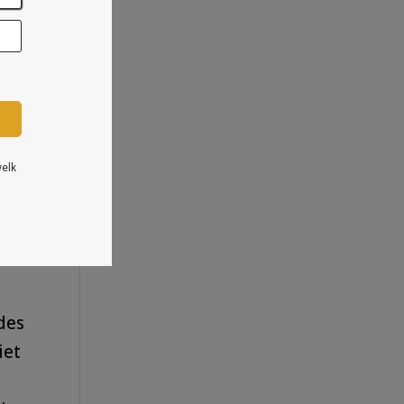
e
des
iet