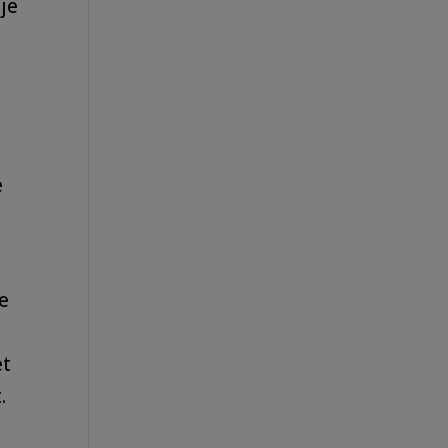
je
e
e
et
.