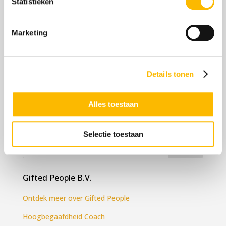
Statistieken
Kennisbank hoogbegaafdheid
Test Hoogbegaafdheid
Marketing
Onderwijs hoogbegaafden
Kinderen en Hoogbegaafdheid
Hoogbegaafdheid en werk
Details tonen
Hoogbegaafdheid volwassenen
Kenmerken hoogbegaafdheid
Alles toestaan
Hoe herken je hoogbegaafdheid
Selectie toestaan
Gifted People B.V.
Ontdek meer over Gifted People
Hoogbegaafdheid Coach