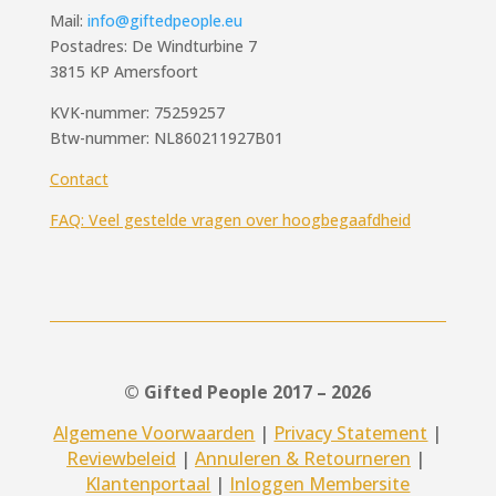
Mail:
info@giftedpeople.eu
Postadres: De Windturbine 7
3815 KP Amersfoort
KVK-nummer: 75259257
Btw-nummer: NL860211927B01
Contact
FAQ: Veel gestelde vragen over hoogbegaafdheid
© Gifted People 2017 – 2026
Algemene Voorwaarden
|
Privacy Statement
|
Reviewbeleid
|
Annuleren & Retourneren
|
Klantenportaal
|
Inloggen Membersite