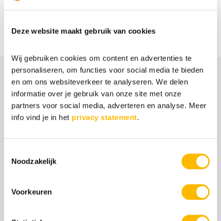
Ik wil het E-book!
Deze website maakt gebruik van cookies
Wij gebruiken cookies om content en advertenties te
personaliseren, om functies voor social media te bieden
en om ons websiteverkeer te analyseren. We delen
informatie over je gebruik van onze site met onze
Aanbod
partners voor social media, adverteren en analyse. Meer
info vind je in het
privacy statement
.
Anders, Intens en Snel, een introductie in
hoogbegaafdheid
Insight Programma
Toestemmingsselectie
Gratis Masterclass over hoogbegaafdheid
Noodzakelijk
Boek ‘Nooit meer ruzie met je baas’
Gifted Business voor ondernemers
Voorkeuren
Ontdek meer over HB