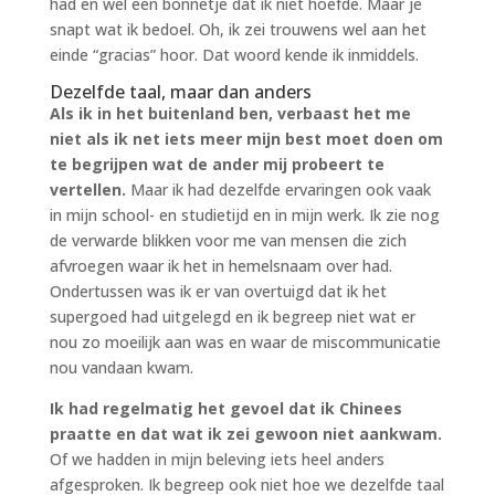
had en wel een bonnetje dat ik niet hoefde. Maar je
snapt wat ik bedoel. Oh, ik zei trouwens wel aan het
einde “gracias” hoor. Dat woord kende ik inmiddels.
Dezelfde taal, maar dan anders
Als ik in het buitenland ben, verbaast het me
niet als ik net iets meer mijn best moet doen om
te begrijpen wat de ander mij probeert te
vertellen.
Maar ik had dezelfde ervaringen ook vaak
in mijn school- en studietijd en in mijn werk. Ik zie nog
de verwarde blikken voor me van mensen die zich
afvroegen waar ik het in hemelsnaam over had.
Ondertussen was ik er van overtuigd dat ik het
supergoed had uitgelegd en ik begreep niet wat er
nou zo moeilijk aan was en waar de miscommunicatie
nou vandaan kwam.
Ik had regelmatig het gevoel dat ik Chinees
praatte en dat wat ik zei gewoon niet aankwam.
Of we hadden in mijn beleving iets heel anders
afgesproken. Ik begreep ook niet hoe we dezelfde taal