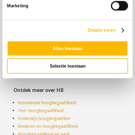
Marketing
Aanbod
Details tonen
Anders, Intens en Snel, een introductie in
hoogbegaafdheid
Insight Programma
Alles toestaan
Gratis Masterclass over hoogbegaafdheid
Boek ‘Nooit meer ruzie met je baas’
Selectie toestaan
Gifted Business voor ondernemers
Ontdek meer over HB
Kennisbank hoogbegaafdheid
Test Hoogbegaafdheid
Onderwijs hoogbegaafden
Kinderen en Hoogbegaafdheid
Hoogbegaafdheid en werk