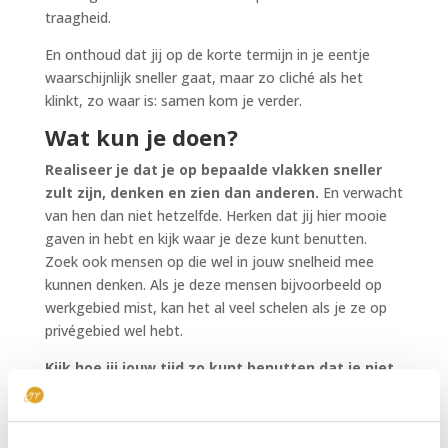
traagheid.
En onthoud dat jij op de korte termijn in je eentje
waarschijnlijk sneller gaat, maar zo cliché als het
klinkt, zo waar is: samen kom je verder.
Wat kun je doen?
Realiseer je dat je op bepaalde vlakken sneller
zult zijn, denken en zien dan anderen.
En verwacht
van hen dan niet hetzelfde. Herken dat jij hier mooie
gaven in hebt en kijk waar je deze kunt benutten.
Zoek ook mensen op die wel in jouw snelheid mee
kunnen denken. Als je deze mensen bijvoorbeeld op
werkgebied mist, kan het al veel schelen als je ze op
privégebied wel hebt.
Kijk hoe jij jouw tijd zo kunt benutten dat je niet
het gevoel hebt dat je steeds moet wachten op
de ander.
En maak bespreekbaar wat voor jullie
beiden een reële tijdsinschatting is. Geef mensen dan