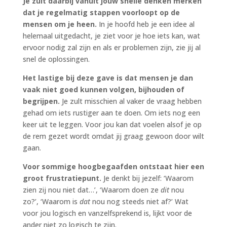
Je zult daarbij vanuit jouw snelle denken merken
dat je regelmatig stappen voorloopt op de
mensen om je heen.
In je hoofd heb je een idee al
helemaal uitgedacht, je ziet voor je hoe iets kan, wat
ervoor nodig zal zijn en als er problemen zijn, zie jij al
snel de oplossingen.
Het lastige bij deze gave is dat mensen je dan
vaak niet goed kunnen volgen, bijhouden of
begrijpen.
Je zult misschien al vaker de vraag hebben
gehad om iets rustiger aan te doen. Om iets nog een
keer uit te leggen. Voor jou kan dat voelen alsof je op
de rem gezet wordt omdat jij graag gewoon door wilt
gaan.
Voor sommige hoogbegaafden ontstaat hier een
groot frustratiepunt.
Je denkt bij jezelf: ‘Waarom
zien zij nou niet dat…’, ‘Waarom doen ze
dit
nou
zo?’, ‘Waarom is
dat
nou nog steeds niet af?’ Wat
voor jou logisch en vanzelfsprekend is, lijkt voor de
ander niet zo logisch te zijn.