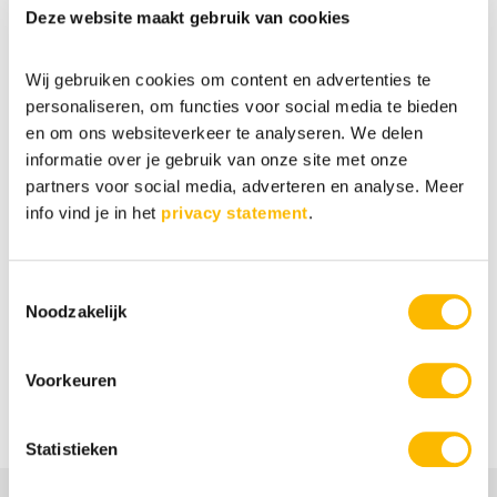
ook nog net iets extra tijd. Soms willen mensen je een
Deze website maakt gebruik van cookies
plezier doen door de tijd lager in te schatten dan ze
eigenlijk nodig hebben, en dan sta je straks alsnog te
Wij gebruiken cookies om content en advertenties te
wachten.
personaliseren, om functies voor social media te bieden
—
en om ons websiteverkeer te analyseren. We delen
informatie over je gebruik van onze site met onze
Ga jij vaak sneller dan de rest? Laat je het weten
partners voor social media, adverteren en analyse. Meer
onder deze blog?
info vind je in het
privacy statement
.
—
Yes, ik wil graag dat e-book! Je ontvangt dan ook de
Toestemmingsselectie
wekelijkse HB-updates gemakkelijk in je mail.
Noodzakelijk
Heb je de
masterclass over hoogbegaafdheid
al
gevolgd? Je kunt gratis deelnemen en je
hier
Voorkeuren
aanmelden voor de eerstvolgende.
Statistieken