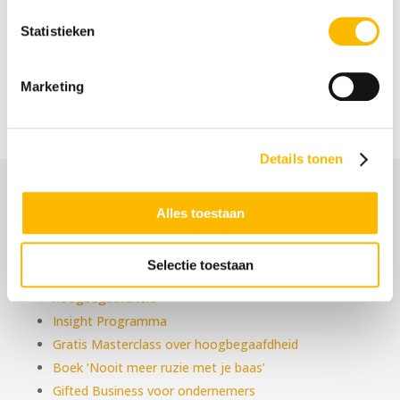
Heb jij het e-book over hoogbegaafdheid
al gelezen?
Statistieken
Dat kun je gewoon gratis aanvragen:
Yes, ik wil graag dat e-book! Je ontvangt dan ook de
Marketing
wekelijkse HB updates gemakkelijk in je mail
Details tonen
Alles toestaan
Aanbod
Selectie toestaan
Anders, Intens en Snel, een introductie in
hoogbegaafdheid
Insight Programma
Gratis Masterclass over hoogbegaafdheid
Boek ‘Nooit meer ruzie met je baas’
Gifted Business voor ondernemers