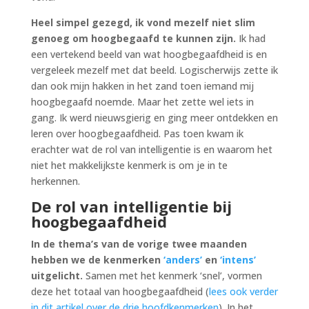
Heel simpel gezegd, ik vond mezelf niet slim
genoeg om hoogbegaafd te kunnen zijn.
Ik had
een vertekend beeld van wat hoogbegaafdheid is en
vergeleek mezelf met dat beeld. Logischerwijs zette ik
dan ook mijn hakken in het zand toen iemand mij
hoogbegaafd noemde. Maar het zette wel iets in
gang. Ik werd nieuwsgierig en ging meer ontdekken en
leren over hoogbegaafdheid. Pas toen kwam ik
erachter wat de rol van intelligentie is en waarom het
niet het makkelijkste kenmerk is om je in te
herkennen.
De rol van intelligentie bij
hoogbegaafdheid
In de thema’s van de vorige twee maanden
hebben we de kenmerken
‘anders’
en
‘intens’
uitgelicht.
Samen met het kenmerk ‘snel’, vormen
deze het totaal van hoogbegaafdheid (
lees ook verder
in dit artikel over de drie hoofdkenmerken
). In het