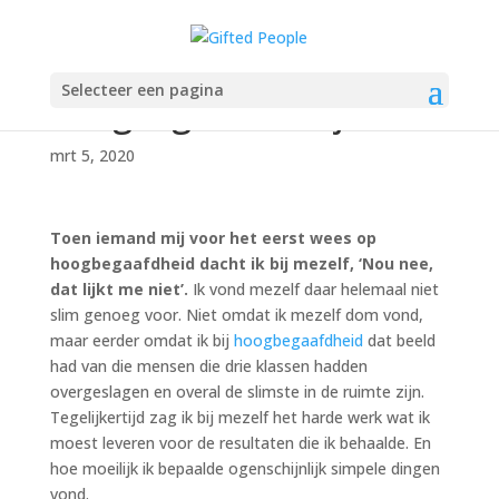
Slim genoeg om
Selecteer een pagina
hoogbegaafd te zijn?
mrt 5, 2020
Toen iemand mij voor het eerst wees op
hoogbegaafdheid dacht ik bij mezelf, ‘Nou nee,
dat lijkt me niet’.
Ik vond mezelf daar helemaal niet
slim genoeg voor. Niet omdat ik mezelf dom vond,
maar eerder omdat ik bij
hoogbegaafdheid
dat beeld
had van die mensen die drie klassen hadden
overgeslagen en overal de slimste in de ruimte zijn.
Tegelijkertijd zag ik bij mezelf het harde werk wat ik
moest leveren voor de resultaten die ik behaalde. En
hoe moeilijk ik bepaalde ogenschijnlijk simpele dingen
vond.