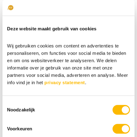
nodig hebt en wat jouw unieke gaven zijn. Dat is waar
de grootste waarde voor jou ligt. Vanuit daar kun je
jouw plek in deze wereld beter gaan vinden of creëren
zodat jouw gaven ook het meest tot hun recht
Deze website maakt gebruik van cookies
komen.
Wij gebruiken cookies om content en advertenties te
Wanneer je besluit om je te laten
testen op
personaliseren, om functies voor social media te bieden
hoogbegaafdheid
, zorg er dan in ieder geval
voor dat je dat laat doen bij een specialist op
en om ons websiteverkeer te analyseren. We delen
gebied van hoogbegaafdheid.
informatie over je gebruik van onze site met onze
partners voor social media, adverteren en analyse. Meer
—
info vind je in het
privacy statement
.
In de komende blogs zullen we het kenmerk van
snel-zijn verder uitlichten.
Voor nu een vraag aan
Toestemmingsselectie
jou, vind jij het moeilijk om jezelf hoogbegaafd te
Noodzakelijk
noemen vanwege de bovengemiddelde intelligentie
die er onderdeel van is? Laat je het weten onder deze
blog?
Voorkeuren