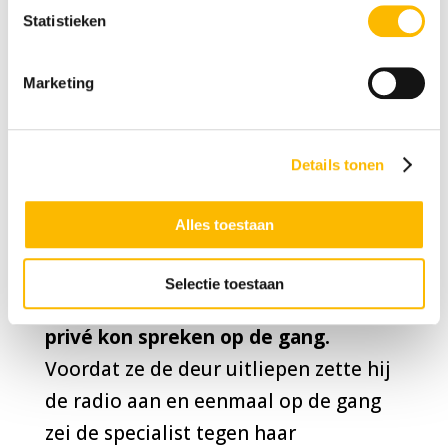
Statistieken
dachten dat ze een leerstoornis had.
Ze kregen het advies een specialist te
Marketing
bezoeken, waar
Gillian
samen met
haar moeder naartoe ging. Haar
moeder vertelde over de problemen,
Details tonen
zoals het huiswerk dat niet gedaan
werd en hoe ze de klas verstoorde.
Alles toestaan
De specialist luisterde en vroeg
Selectie toestaan
vervolgens of hij haar moeder
privé
kon spreken op de gang.
Voordat ze de deur uitliepen zette hij
de radio aan en eenmaal op de gang
zei de specialist tegen haar