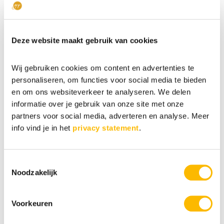
Dan kun je namelijk ook gaan zien
waar je dat het beste kunt inzetten.
Deze website maakt gebruik van cookies
Geen stoornis maar veel
Wij gebruiken cookies om content en advertenties te
innerlijke energie
personaliseren, om functies voor social media te bieden
en om ons websiteverkeer te analyseren. We delen
Een mooi voorbeeld daarvan wordt
informatie over je gebruik van onze site met onze
gegeven In de TED talk ‘
Why schools
partners voor social media, adverteren en analyse. Meer
kill creativity
’.
Daarin
info vind je in het
privacy statement
.
vertelt
Ken
Robison
over
Gillian
Lynne.
Een meisje dat op school onmogelijk
Toestemmingsselectie
Noodzakelijk
stil kon blijven zitten, zich niet kon
concentreren en de hele tijd zat te
Voorkeuren
friemelen. De school stuurde daarom
een brief naar haar ouders omdat ze