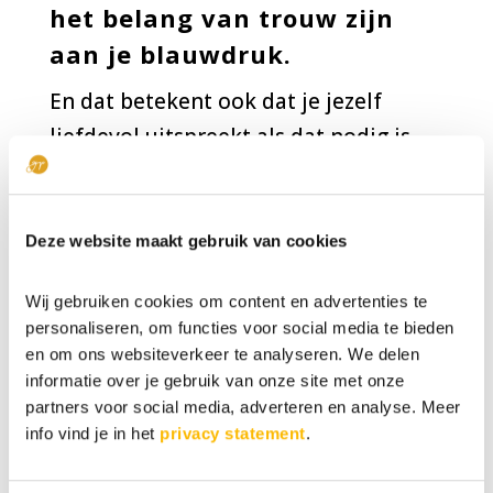
het belang van trouw zijn
aan je blauwdruk.
En dat betekent ook dat je jezelf
liefdevol uitspreekt als dat nodig is,
dat je gaat staan voor wat je nodig
hebt en ‘nee’ zegt als je iets niet wilt
of als iets niet past bij jouw
Deze website maakt gebruik van cookies
blauwdruk.
Wij gebruiken cookies om content en advertenties te
personaliseren, om functies voor social media te bieden
Wanneer je niet zegt wat je eigenlijk
en om ons websiteverkeer te analyseren. We delen
bedoelt of je zegt ‘ja’ terwijl je ‘nee’
informatie over je gebruik van onze site met onze
wilt, dan is één ding namelijk
zeker:
partners voor social media, adverteren en analyse. Meer
info vind je in het
privacy statement
.
het
levert altijd gedoe op. Vroeg of
laat zul je merken dat bij jou de