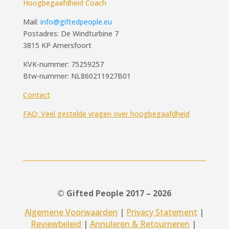
Hoogbegaafdheid Coach
Mail:
info@giftedpeople.eu
Postadres: De Windturbine 7
3815 KP Amersfoort
KVK-nummer: 75259257
Btw-nummer: NL860211927B01
Contact
FAQ: Veel gestelde vragen over hoogbegaafdheid
© Gifted People 2017 – 2026
Algemene Voorwaarden
|
Privacy Statement
|
Reviewbeleid
|
Annuleren & Retourneren
|