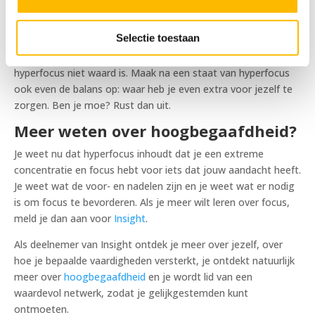
kun je creëren door een ruimte te creëren waarin je niet door
anderen wordt afgeleid. Een ruimte waarin je ongestoord kunt
Selectie toestaan
zijn of werken. Zorg er wel voor dat je een intentie hebt. Dat
voorkomt dat je jouw hyperfocus benut voor iets dat jouw
hyperfocus niet waard is. Maak na een staat van hyperfocus
ook even de balans op: waar heb je even extra voor jezelf te
zorgen. Ben je moe? Rust dan uit.
Meer weten over hoogbegaafdheid?
Je weet nu dat hyperfocus inhoudt dat je een extreme
concentratie en focus hebt voor iets dat jouw aandacht heeft.
Je weet wat de voor- en nadelen zijn en je weet wat er nodig
is om focus te bevorderen. Als je meer wilt leren over focus,
meld je dan aan voor
Insight
.
Als deelnemer van Insight ontdek je meer over jezelf, over
hoe je bepaalde vaardigheden versterkt, je ontdekt natuurlijk
meer over
hoogbegaafdheid
en je wordt lid van een
waardevol netwerk, zodat je gelijkgestemden kunt
ontmoeten.