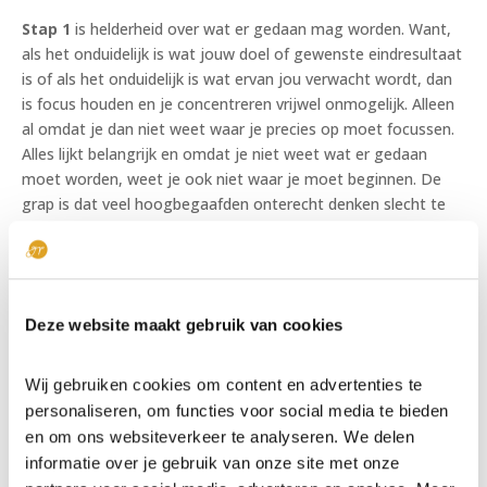
Stap 1
is helderheid over wat er gedaan mag worden. Want,
als het onduidelijk is wat jouw doel of gewenste eindresultaat
is of als het onduidelijk is wat ervan jou verwacht wordt, dan
is focus houden en je concentreren vrijwel onmogelijk. Alleen
al omdat je dan niet weet waar je precies op moet focussen.
Alles lijkt belangrijk en omdat je niet weet wat er gedaan
moet worden, weet je ook niet waar je moet beginnen. De
grap is dat veel hoogbegaafden onterecht denken slecht te
zijn in focussen, maar vooral niet helder hebben wat precies
de bedoeling is of hun doelen niet concreet genoeg hebben
bepaald.
Stap 2
is vervolgens: alle afleiding wegnemen. Juist als je
Deze website maakt gebruik van cookies
prikkelgevoelig bent, ben je ook gevoelig voor afleiding. Zeker
als je iets moet doen dat niet genoeg jouw aandacht heeft.
Het lastige van afleiding, is dat je jouw brein ook leert
Wij gebruiken cookies om content en advertenties te
afgeleid te raken zodra je handelt op afleiding. Daarom is het
personaliseren, om functies voor social media te bieden
slim om voor jezelf een omgeving te creëren waar je zo min
en om ons websiteverkeer te analyseren. We delen
mogelijk stoorzenders ervaart. Als je deze twee stappen
informatie over je gebruik van onze site met onze
steeds doorloopt zodra je een taak wilt of moet doen, zal je