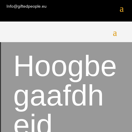
Info@giftedpeople.eu
Hoogbe
gaafdh
eid