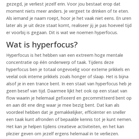
gezegd, je verliest jezelf erin. Voor jou bestaat erop dat
moment niets meer anders. Je vergeet te drinken of te eten.
Als iemand je naam roept, hoor je het vaak niet eens. En uren
later als je uit deze staat komt, realiseer jij je pas hoeveel tijd
er voorbij is gegaan. Dit is wat we noemen hyperfocus.
Wat is hyperfocus?
Hyperfocus is het hebben van een extreem hoge mentale
concentratie op één onderwerp of taak. Tijdens deze
hyperfocus ben je totaal ongevoelig voor externe prikkels en
veelal ook interne prikkels zoals honger of slaap. Het is bijna
alsof je in een trance bent. In een staat van hyperfocus heb je
geen besef van tijd. Daarmee lijkt het ook op een staat van
flow waarin je helemaal gefixeerd en gecommitteerd bent op
en aan dit ene ding waar je mee bezig bent. Dat kan als
voordeel hebben dat je gemakkelijker, efficiënter en sneller
een taak kunt afronden of bepaalde kennis tot je kunt nemen.
Het kan je helpen tijdens creatieve activiteiten, en het kan
plezier geven om jezelf ergens helemaal in te verliezen.