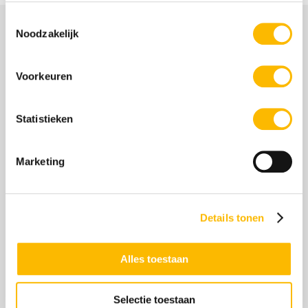
Toestemmingsselectie
Noodzakelijk
Aanbod
Voorkeuren
Anders, Intens en Snel, een introductie in
hoogbegaafdheid
Statistieken
Insight Programma
Gratis Masterclass over hoogbegaafdheid
Marketing
Boek ‘Nooit meer ruzie met je baas’
Gifted Business voor ondernemers
Details tonen
Ontdek meer over HB
Kennisbank hoogbegaafdheid
Alles toestaan
Test Hoogbegaafdheid
Onderwijs hoogbegaafden
Selectie toestaan