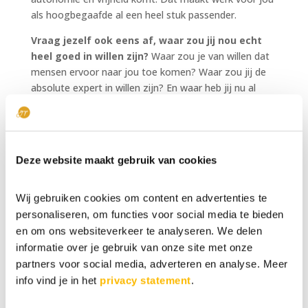
als hoogbegaafde al een heel stuk passender.
Vraag jezelf ook eens af, waar zou jij nou echt
heel goed in willen zijn?
Waar zou je van willen dat
mensen ervoor naar jou toe komen? Waar zou jij de
absolute expert in willen zijn? En waar heb jij nu al
expertise in opgebouwd?
Wat is jouw kader? Laat je het onder de blog
weten?
Deze website maakt gebruik van cookies
—
Yes, ik wil graag dat e-book! Je ontvangt dan ook de
Wij gebruiken cookies om content en advertenties te
wekelijkse HB updates gemakkelijk in je mail.
personaliseren, om functies voor social media te bieden
Heb je de
masterclass over hoogbegaafdheid
al
en om ons websiteverkeer te analyseren. We delen
gevolgd? Je kunt gratis deelnemen en je
hier
informatie over je gebruik van onze site met onze
aanmelden voor de eerstvolgende.
partners voor social media, adverteren en analyse. Meer
info vind je in het
privacy statement
.