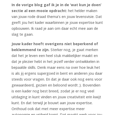
In de vorige blog
gaf ik je in de ‘wat kun je doen’
sectie al een mooie opdracht:
het helder maken
van jouw rode draad thema’s en jouw levensvisie. Dat
geeft jou het kader waarbinnen je jouw expertise kunt
opbouwen. Ik raad je aan om daar echt mee aan de
slag te gaan.
Jouw kader hoeft overigens niet beperkend of
beklemmend te zijn.
Sterker nog, je gaat merken
dat het je leven een heel stuk makkelijker maakt en
dat je plezier hebt in het jezelf verder ontwikkelen in
bepaalde skills. Denk maar eens na over hoe leuk het
is als jij ergens supergoed in bent en anderen jou daar
steeds voor vragen. En dat je daar ook nog eens voor
gewaardeerd, gezien en beloond wordt ;). Bovendien
is een kader nog best breed, zodat je er nog veel
uitdaging in kunt vinden en jouw creativiteit erin kwijt
kunt. En dat terwijl je bouwt aan jouw expertise.
Onthoud ook dat met meer expertise meer
autonomie en vrijheid komt. Dat maakt werk voor jou