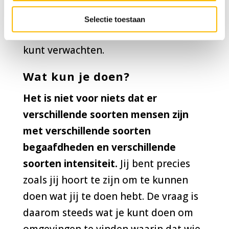
om te onthouden dat wat jij kunt en
ziet, niet vanzelfsprekend is en dat je
Selectie toestaan
dit ook niet automatisch van de ander
kunt verwachten.
Wat kun je doen?
Het is niet voor niets dat er
verschillende soorten mensen zijn
met verschillende soorten
begaafdheden en verschillende
soorten intensiteit.
Jij bent precies
zoals jij hoort te zijn om te kunnen
doen wat jij te doen hebt. De vraag is
daarom steeds wat je kunt doen om