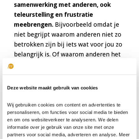
samenwerking met anderen, ook
teleurstelling en frustratie
meebrengen.
Bijvoorbeeld omdat je
niet begrijpt waarom anderen niet zo
betrokken zijn bij iets wat voor jou zo
belangrijk is. Of waarom anderen het
moeilijk vinden dat jij staat te
stuiteren van energie en
enthousiasme over een nieuw idee.
Deze website maakt gebruik van cookies
Terwijl jij het maar raar vindt dat
anderen niet zo enthousiast zijn.
Wij gebruiken cookies om content en advertenties te
personaliseren, om functies voor social media te bieden
Het kan lastig zijn als je het idee hebt
en om ons websiteverkeer te analyseren. We delen
informatie over je gebruik van onze site met onze
dat collega’s minder waarde hechten
partners voor social media, adverteren en analyse. Meer