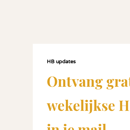
HB updates
Ontvang grat
wekelijkse H
in je mail